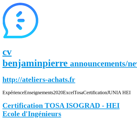
cv
benjaminpierre
announcements/n
http://ateliers-achats.fr
Expérience
Enseignements
2020
Excel
Tosa
Certification
JUNIA HEI
Certification TOSA ISOGRAD - HEI
Ecole d'Ingénieurs