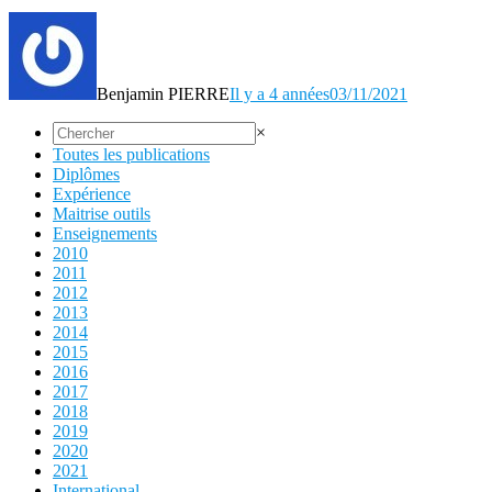
Benjamin PIERRE
Il y a 4 années
03/11/2021
×
Toutes les publications
Diplômes
Expérience
Maitrise outils
Enseignements
2010
2011
2012
2013
2014
2015
2016
2017
2018
2019
2020
2021
International