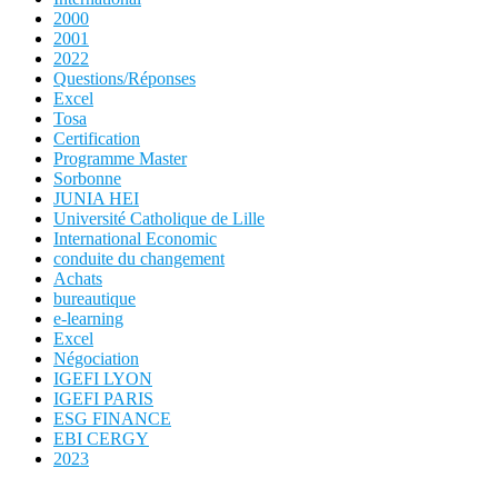
2000
2001
2022
Questions/Réponses
Excel
Tosa
Certification
Programme Master
Sorbonne
JUNIA HEI
Université Catholique de Lille
International Economic
conduite du changement
Achats
bureautique
e-learning
Excel
Négociation
IGEFI LYON
IGEFI PARIS
ESG FINANCE
EBI CERGY
2023