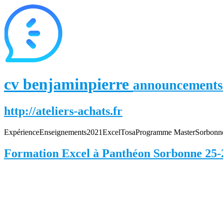
cv benjaminpierre
announcements
http://ateliers-achats.fr
Expérience
Enseignements
2021
Excel
Tosa
Programme Master
Sorbonn
Formation Excel à Panthéon Sorbonne 25-