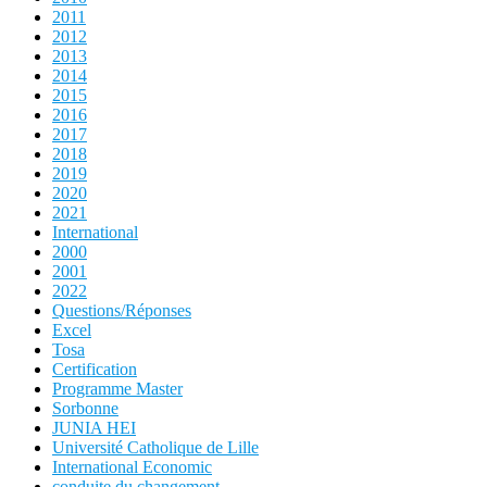
2011
2012
2013
2014
2015
2016
2017
2018
2019
2020
2021
International
2000
2001
2022
Questions/Réponses
Excel
Tosa
Certification
Programme Master
Sorbonne
JUNIA HEI
Université Catholique de Lille
International Economic
conduite du changement