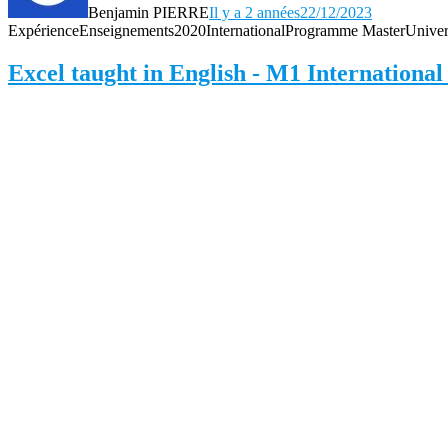
Benjamin PIERRE
Il y a 2 années
22/12/2023
Expérience
Enseignements
2020
International
Programme Master
Univer
Excel taught in English - M1 Internation