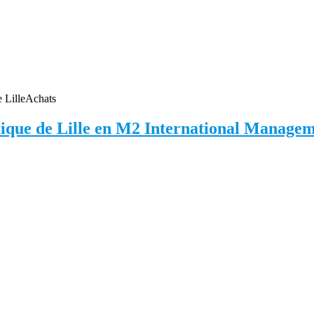
 Lille
Achats
holique de Lille en M2 International Manag