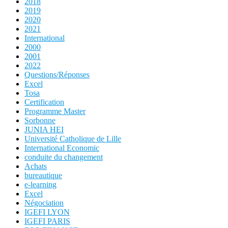
2018
2019
2020
2021
International
2000
2001
2022
Questions/Réponses
Excel
Tosa
Certification
Programme Master
Sorbonne
JUNIA HEI
Université Catholique de Lille
International Economic
conduite du changement
Achats
bureautique
e-learning
Excel
Négociation
IGEFI LYON
IGEFI PARIS