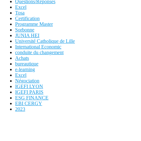
Questions/Réponses
Excel
Tosa
Certification
Programme Master
Sorbonne
JUNIA HEI
Université Catholique de Lille
International Economic
conduite du changement
Achats
bureautique
e-learning
Excel
Négociation
IGEFI LYON
IGEFI PARIS
ESG FINANCE
EBI CERGY
2023